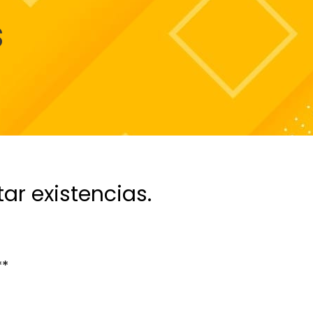
S
ar existencias.
**