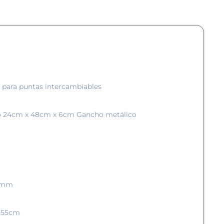
 para puntas intercambiables
ico 24cm x 48cm x 6cm Gancho metálico
 4mm
e 55cm