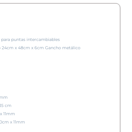
 para puntas intercambiables
ico 24cm x 48cm x 6cm Gancho metálico
 4mm
 35 cm
m x 11mm
 60cm x 11mm