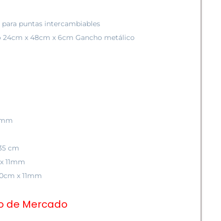
 para puntas intercambiables
ico 24cm x 48cm x 6cm Gancho metálico
 4mm
 35 cm
m x 11mm
 60cm x 11mm
io de Mercado