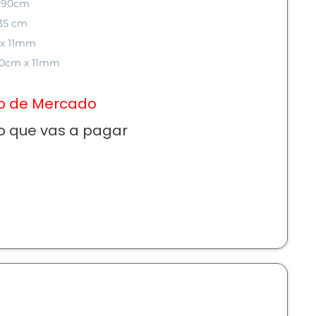
e 90cm
 35 cm
m x 11mm
 60cm x 11mm
io de Mercado
o que vas a pagar