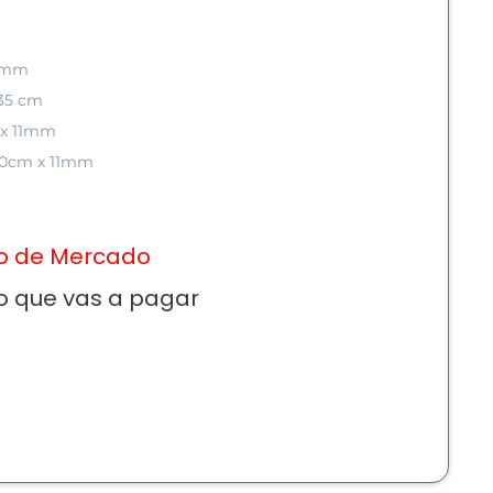
 4mm
 35 cm
m x 11mm
 60cm x 11mm
io de Mercado
o que vas a pagar