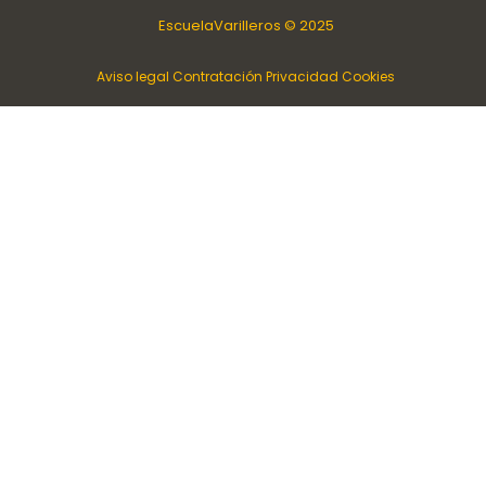
EscuelaVarilleros © 2025
Aviso legal
Contratación
Privacidad
Cookies