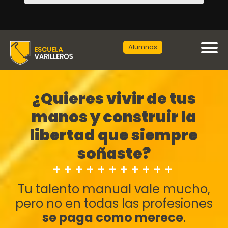
Alumnos
¿Quieres vivir de tus
manos y construir la
libertad que siempre
soñaste?
+++++++++++
Tu talento manual vale mucho,
pero no en todas las profesiones
se paga como merece
.