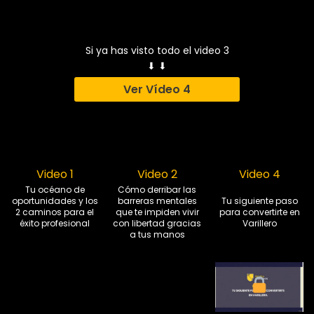
Si ya has visto todo el video 3
⬇ ⬇
Ver Vídeo 4
Video 1
Video 2
Video 4
Tu océano de
Cómo derribar las
oportunidades y los
barreras mentales
Tu siguiente paso
2 caminos para el
que te impiden vivir
para convertirte en
éxito profesional
con libertad gracias
Varillero
a tus manos